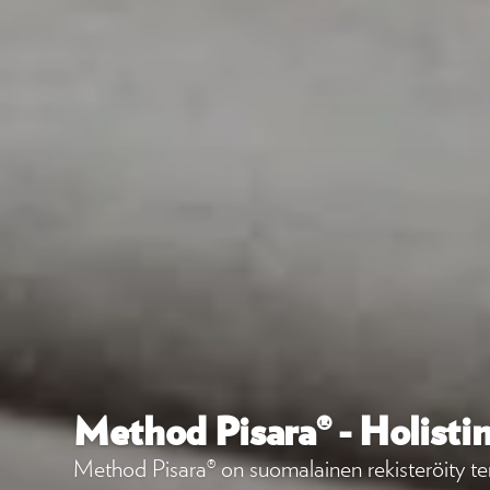
Method Pisara® - Holistin
Method Pisara® on suomalainen rekisteröity ter