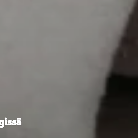
gissä