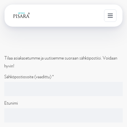
T
o
g
g
l
Tilaa asiakasetumme ja uutisemme suoraan sähköpostiisi. Voidaan
e
hyvin!
n
a
Sähköpostiosoite (vaadittu)
*
v
i
g
Etunimi
a
t
i