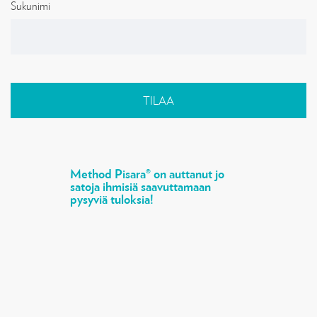
Sukunimi
o
n
C
o
Method Pisara® on auttanut jo
n
satoja ihmisiä saavuttamaan
s
pysyviä tuloksia!
t
a
n
t
C
o