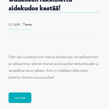
sidekudos kestää!
11.1.2019
|
Teresa
Näin alkuvuodesta moni meistä aloittaa taas terveellisemmän
ja raikkaamman elämän ihanien joulunpyhien herkutteluiden ja
tarpeellisen levon jälkeen. Arki on todellakin ehkä sitten
kuitenkin ihmisen parasta aikaa!
Lue lisää