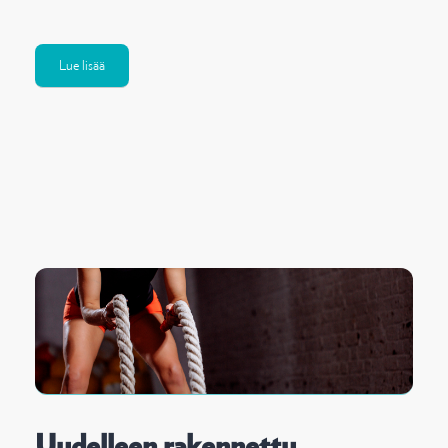
Lue lisää
Uudelleen rakennettu