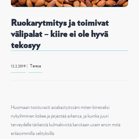
o
n
Ruokarytmitys ja toimivat
välipalat – kiire ei ole hyvä
tekosyy
12.2.2019
|
Teresa
Huomaan toistuvasti asiakastyössäni miten kiireiseksi
nykyihminen kokee ja järjestää arkensa, ja kuinka juuri
terveydelle tärkeistä kulmakivistä karsitaan usein ensin mitä
erilaisimmilla selityksillä.