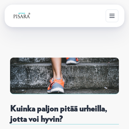
T
o
g
g
l
e
n
a
v
i
g
Kuinka paljon pitää urheilla,
a
t
jotta voi hyvin?
i