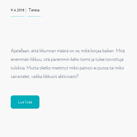
o
9.4.2018
|
Teresa
n
Ajatellaan, että liikunnan määrä on se, mikä korjaa kaiken. Mitä
enemmän liikkuu, sitä paremmin keho toimii ja tulee toivottuja
tuloksia. Mutta oletko miettinyt miksi painosi ei putoa tai miksi
sairastelet, vaikka liikkuisit aktiivisesti?
Lue lisää