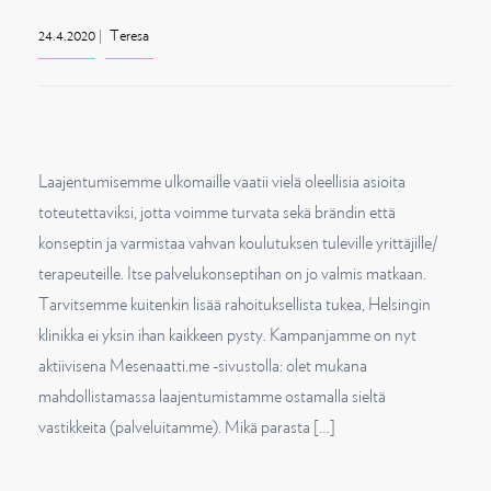
o
24.4.2020
|
Teresa
n
Laajentumisemme ulkomaille vaatii vielä oleellisia asioita
toteutettaviksi, jotta voimme turvata sekä brändin että
konseptin ja varmistaa vahvan koulutuksen tuleville yrittäjille/
terapeuteille. Itse palvelukonseptihan on jo valmis matkaan.
Tarvitsemme kuitenkin lisää rahoituksellista tukea, Helsingin
klinikka ei yksin ihan kaikkeen pysty. Kampanjamme on nyt
aktiivisena Mesenaatti.me -sivustolla: olet mukana
mahdollistamassa laajentumistamme ostamalla sieltä
vastikkeita (palveluitamme). Mikä parasta […]