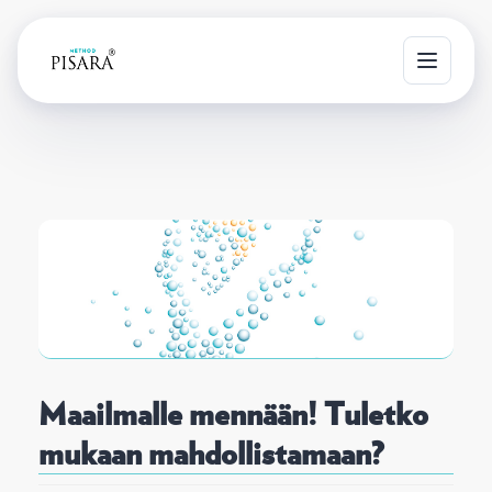
T
o
g
g
l
e
n
a
v
i
g
Maailmalle mennään! Tuletko
a
t
mukaan mahdollistamaan?
i