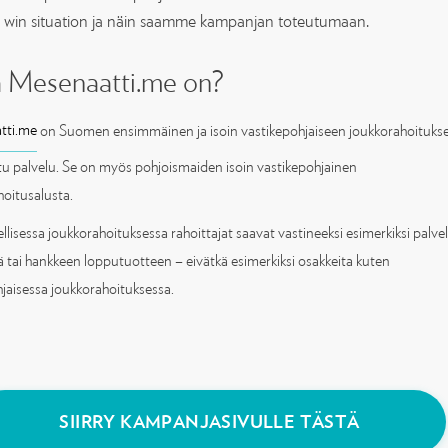
 win situation ja näin saamme kampanjan toteutumaan.
 Mesenaatti.me on?
tti.me
on Suomen ensimmäinen ja isoin vastikepohjaiseen joukkorahoituks
ttu palvelu. Se on myös pohjoismaiden isoin vastikepohjainen
hoitusalusta.
llisessa joukkorahoituksessa rahoittajat saavat vastineeksi esimerkiksi palvel
ä tai hankkeen lopputuotteen – eivätkä esimerkiksi osakkeita kuten
jaisessa joukkorahoituksessa.
SIIRRY KAMPANJASIVULLE TÄSTÄ