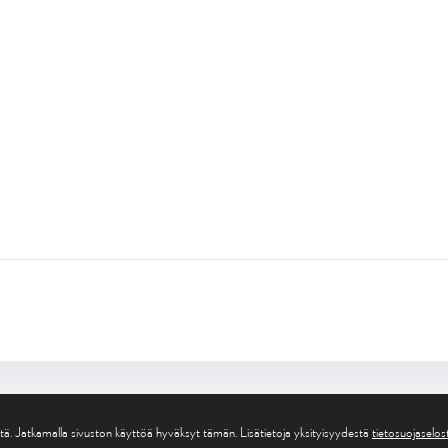
tä. Jatkamalla sivuston käyttöä hyväksyt tämän. Lisätietoja yksityisyydestä
tietosuojasel