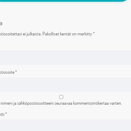
a
iosoitettasi ei julkaista.
Pakolliset kentät on merkitty
*
tiosoite
*
 nimeni ja sähköpostiosoitteeni seuraavaa kommentointikertaa varten.
tti
*