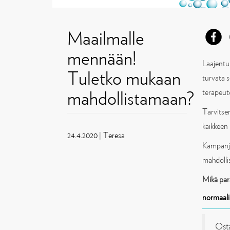
Maailmalle
mennään!
Laajentum
Tuletko mukaan
turvata s
mahdollistamaan?
terapeute
Tarvitsem
kaikkeen 
24.4.2020
|
Teresa
Kampanja
mahdolli
Mikä par
normaal
Osta