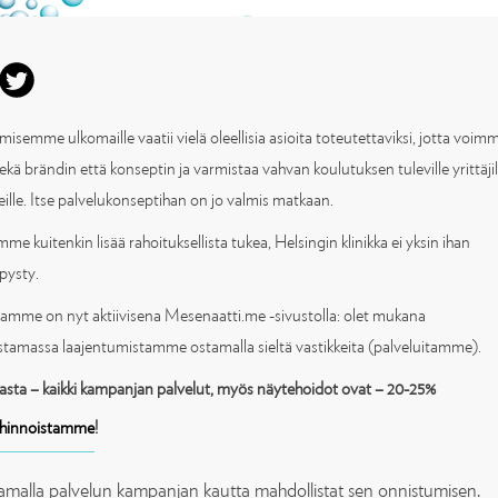
isemme ulkomaille vaatii vielä oleellisia asioita toteutettaviksi, jotta voim
ekä brändin että konseptin ja varmistaa vahvan koulutuksen tuleville yrittäjil
ille. Itse palvelukonseptihan on jo valmis matkaan.
me kuitenkin lisää rahoituksellista tukea, Helsingin klinikka ei yksin ihan
pysty.
mme on nyt aktiivisena Mesenaatti.me -sivustolla: olet mukana
stamassa laajentumistamme ostamalla sieltä vastikkeita (palveluitamme).
asta – kaikki kampanjan palvelut, myös näytehoidot ovat – 20-25%
ihinnoistamme
!
malla palvelun kampanjan kautta mahdollistat sen onnistumisen.