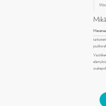
Win
Mikä
Mesenaa
tarkoite
joukkora
Vastikkee
elämyksi
osakepoh