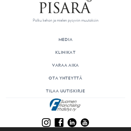
o
n
Polku kehon ja mielen pysyviin muutoksiin
MEDIA
KLINIKAT
VARAA AIKA
OTA YHTEYTTÄ
TILAA UUTISKIRJE