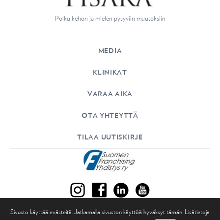
o
Polku kehon ja mielen pysyviin muutoksiin
n
MEDIA
KLINIKAT
VARAA AIKA
OTA YHTEYTTÄ
TILAA UUTISKIRJE
Sivusto käyttää evästeitä. Jatkamalla sivuston käyttöä hyväksyt tämän. Lisätietoja