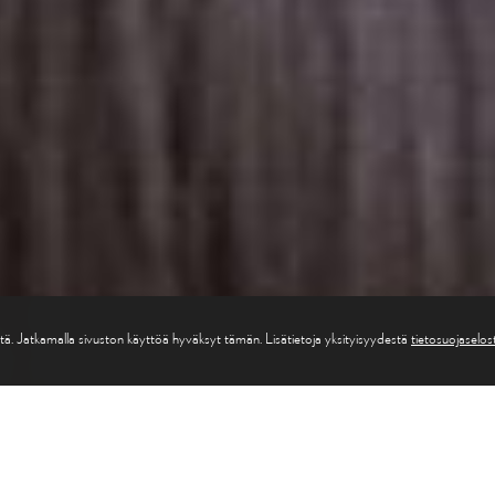
tä. Jatkamalla sivuston käyttöä hyväksyt tämän. Lisätietoja yksityisyydestä
tietosuojasel