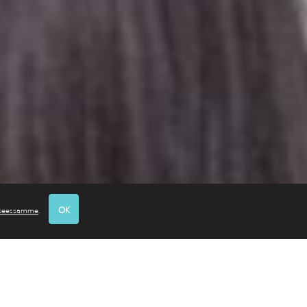
osteessamme
.
OK