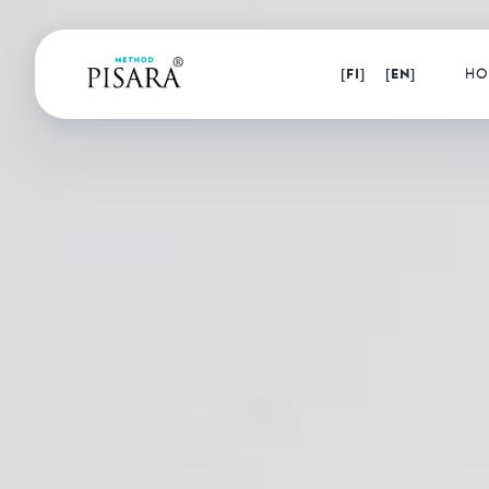
[FI]
[EN]
HO